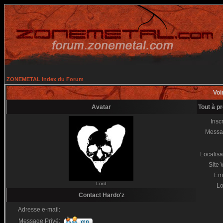
ZONEMETAL Index du Forum
Voir
Avatar
Tout à p
Inscr
Messa
Localisa
Site
Em
Lord
Lo
Contact Hardo'z
Adresse e-mail:
Message Privé: