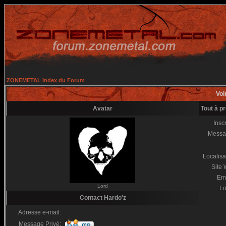
ZONEMETAL Index du Forum
Voir
Avatar
Tout à p
Inscr
Messa
Localisa
Site
Em
Lord
Lo
Contact Hardo'z
Adresse e-mail:
Message Privé: