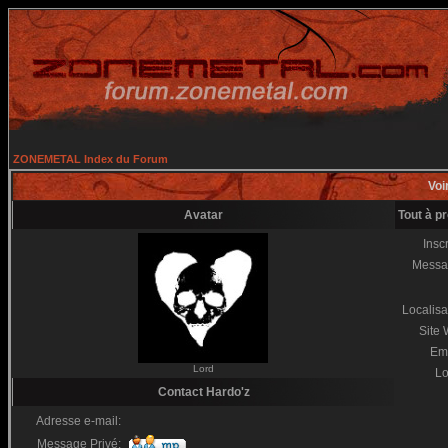
ZONEMETAL Index du Forum
Voir
Avatar
Tout à p
Inscr
Messa
Localisa
Site
Em
Lord
Lo
Contact Hardo'z
Adresse e-mail:
Message Privé: