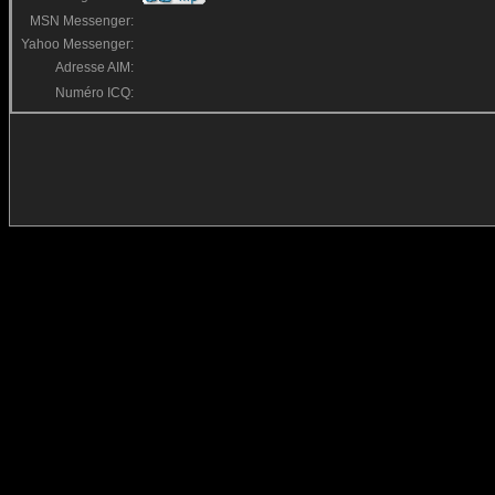
MSN Messenger:
Yahoo Messenger:
Adresse AIM:
Numéro ICQ: