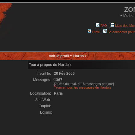
ZO
+ Mother
FAQ
Liste des Me
Profil
Se connecter pour
Voir le profil :: Hardo'z
Tout à propos de Hardo'z
Inscrit le:
20 Fév 2006
Messages:
1367
[2.95% du total / 0.18 messages par jour]
Trouver tous les messages de Hardo'z
Localisation:
Paris
Site Web:
Emploi:
Loisirs: