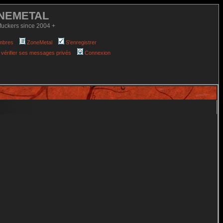
NEMETAL
fuckers since 2004 +
mbres
ZoneMetal
S'enregistrer
 vérifier ses messages privés
Connexion