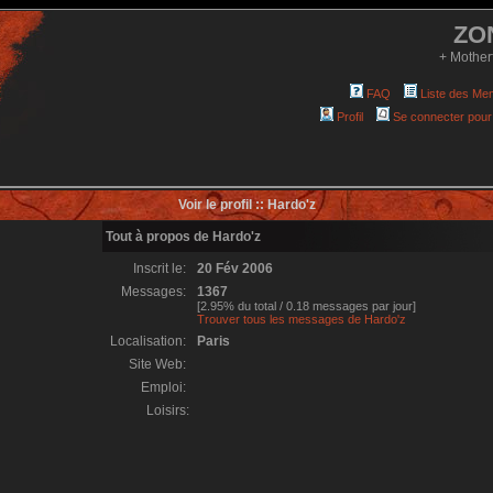
ZO
+ Mother
FAQ
Liste des Me
Profil
Se connecter pour
Voir le profil :: Hardo'z
Tout à propos de Hardo'z
Inscrit le:
20 Fév 2006
Messages:
1367
[2.95% du total / 0.18 messages par jour]
Trouver tous les messages de Hardo'z
Localisation:
Paris
Site Web:
Emploi:
Loisirs: