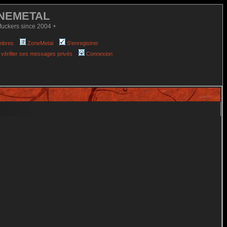
NEMETAL
fuckers since 2004 +
mbres
ZoneMetal
S'enregistrer
 vérifier ses messages privés
Connexion