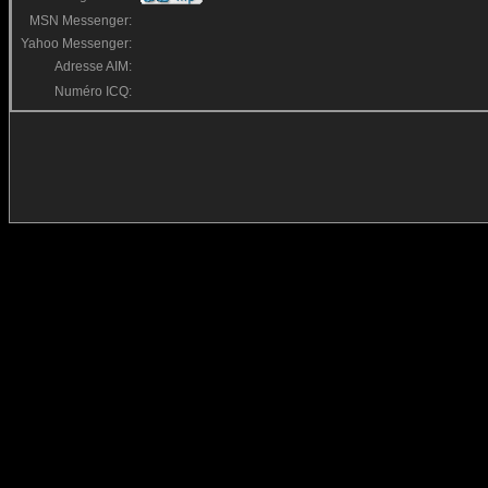
MSN Messenger:
Yahoo Messenger:
Adresse AIM:
Numéro ICQ: