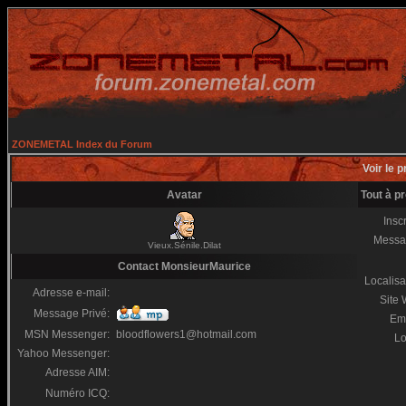
ZONEMETAL Index du Forum
Voir le 
Avatar
Tout à p
Inscr
Messa
Vieux.Sénile.Dilat
Contact MonsieurMaurice
Localisa
Adresse e-mail:
Site
Message Privé:
Em
MSN Messenger:
bloodflowers1@hotmail.com
Lo
Yahoo Messenger:
Adresse AIM:
Numéro ICQ: