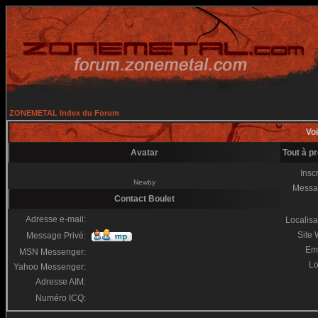
ZONEMETAL Index du Forum
Voi
Avatar
Tout à p
Inscr
Newby
Messa
Contact Boulet
Adresse e-mail:
Localisa
Site
Message Privé:
Em
MSN Messenger:
Lo
Yahoo Messenger:
Adresse AIM:
Numéro ICQ: