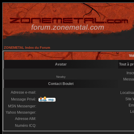
ZONEMETAL Index du Forum
Voi
Avatar
Tout à p
Inscr
Newby
Messa
Contact Boulet
Adresse e-mail:
Localisa
Site
Message Privé:
Em
MSN Messenger:
Lo
Yahoo Messenger:
Adresse AIM:
Numéro ICQ: