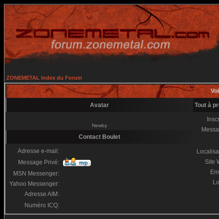
ZONEMETAL Index du Forum
Voi
Avatar
Tout à p
Inscr
Newby
Messa
Contact Boulet
Adresse e-mail:
Localisa
Site
Message Privé:
Em
MSN Messenger:
Lo
Yahoo Messenger:
Adresse AIM:
Numéro ICQ: