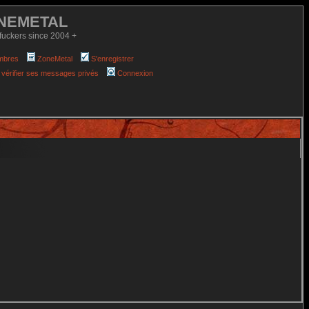
NEMETAL
fuckers since 2004 +
mbres
ZoneMetal
S'enregistrer
 vérifier ses messages privés
Connexion