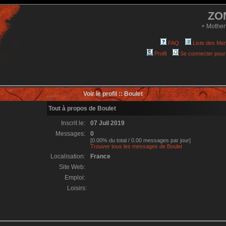
ZO
+ Mother
FAQ
Liste des Me
Profil
Se connecter pour
Voir le profil :: Boulet
Tout à propos de Boulet
Inscrit le:
07 Juil 2019
Messages:
0
[0.00% du total / 0.00 messages par jour]
Trouver tous les messages de Boulet
Localisation:
France
Site Web:
Emploi:
Loisirs: