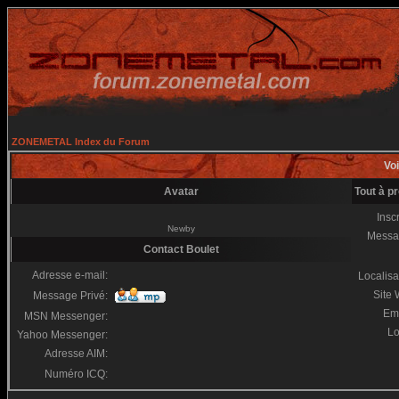
ZONEMETAL Index du Forum
Voi
Avatar
Tout à p
Inscr
Newby
Messa
Contact Boulet
Adresse e-mail:
Localisa
Site
Message Privé:
Em
MSN Messenger:
Lo
Yahoo Messenger:
Adresse AIM:
Numéro ICQ: