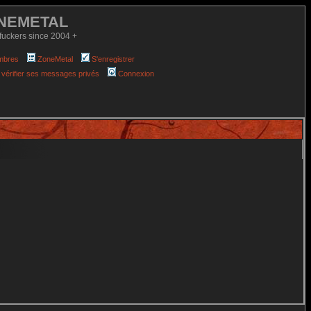
NEMETAL
fuckers since 2004 +
mbres
ZoneMetal
S'enregistrer
 vérifier ses messages privés
Connexion