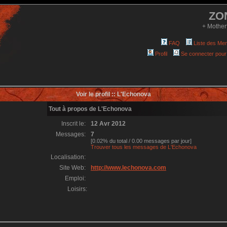
ZO
+ Mother
FAQ
Liste des Me
Profil
Se connecter pour
Voir le profil :: L'Echonova
Tout à propos de L'Echonova
Inscrit le:
12 Avr 2012
Messages:
7
[0.02% du total / 0.00 messages par jour]
Trouver tous les messages de L'Echonova
Localisation:
Site Web:
http://www.lechonova.com
Emploi:
Loisirs: