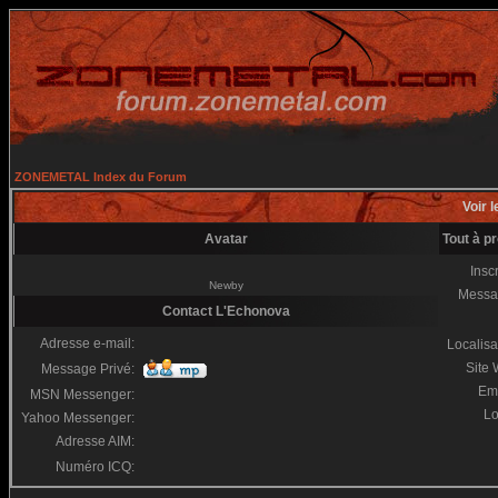
ZONEMETAL Index du Forum
Voir l
Avatar
Tout à p
Inscr
Newby
Messa
Contact L'Echonova
Adresse e-mail:
Localisa
Site
Message Privé:
Em
MSN Messenger:
Lo
Yahoo Messenger:
Adresse AIM:
Numéro ICQ: