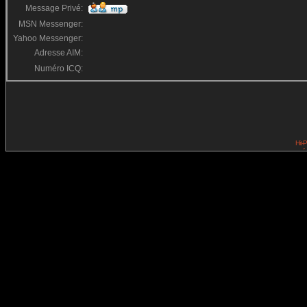
Message Privé:
MSN Messenger:
Yahoo Messenger:
Adresse AIM:
Numéro ICQ: