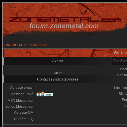
ZONEMETAL Index du Forum
Voir le p
Avatar
Tout à p
Inscr
Junky
Messa
Contact syndicateofnoise
Adresse e-mail:
Localisa
Site
Message Privé:
Em
MSN Messenger:
Lo
Yahoo Messenger:
Adresse AIM:
Numéro ICQ: