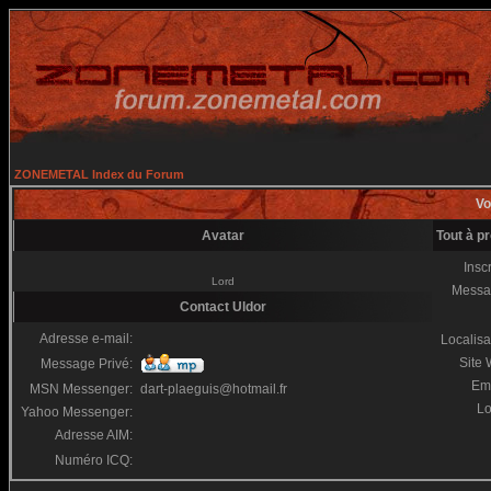
ZONEMETAL Index du Forum
Vo
Avatar
Tout à p
Inscr
Lord
Messa
Contact Uldor
Adresse e-mail:
Localisa
Site
Message Privé:
Em
MSN Messenger:
dart-plaeguis@hotmail.fr
Lo
Yahoo Messenger:
Adresse AIM:
Numéro ICQ: