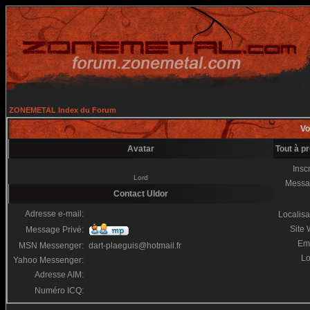
ZONEMETAL Index du Forum
Vo
Avatar
Tout à p
Inscr
Lord
Messa
Contact Uldor
Adresse e-mail:
Localisa
Site
Message Privé:
Em
MSN Messenger:
dart-plaeguis@hotmail.fr
Lo
Yahoo Messenger:
Adresse AIM:
Numéro ICQ: