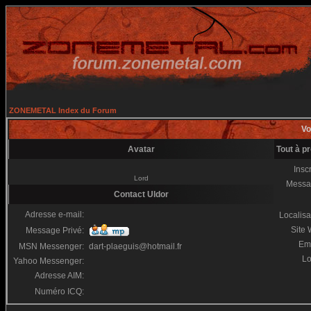
ZONEMETAL Index du Forum
Vo
Avatar
Tout à p
Inscr
Lord
Messa
Contact Uldor
Adresse e-mail:
Localisa
Site
Message Privé:
Em
MSN Messenger:
dart-plaeguis@hotmail.fr
Lo
Yahoo Messenger:
Adresse AIM:
Numéro ICQ: