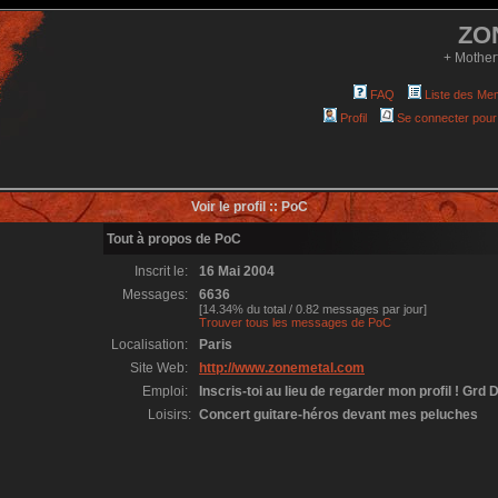
ZO
+ Mother
FAQ
Liste des Me
Profil
Se connecter pour
Voir le profil :: PoC
Tout à propos de PoC
Inscrit le:
16 Mai 2004
Messages:
6636
[14.34% du total / 0.82 messages par jour]
Trouver tous les messages de PoC
Localisation:
Paris
Site Web:
http://www.zonemetal.com
Emploi:
Inscris-toi au lieu de regarder mon profil ! Grd D
Loisirs:
Concert guitare-héros devant mes peluches