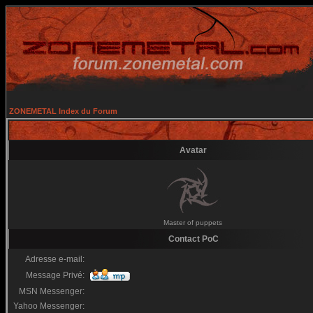
ZONEMETAL Index du Forum
Avatar
Master of puppets
Contact PoC
Adresse e-mail:
Message Privé:
MSN Messenger:
Yahoo Messenger: