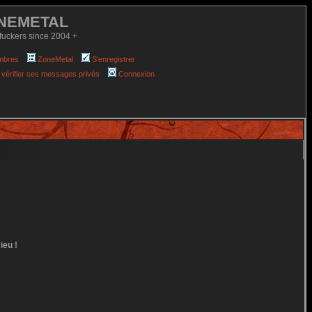
NEMETAL
fuckers since 2004 +
mbres
ZoneMetal
S'enregistrer
 vérifier ses messages privés
Connexion
ieu !