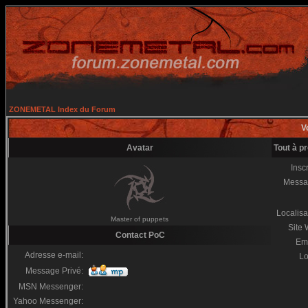
ZONEMETAL Index du Forum
Vo
Avatar
Tout à p
Inscr
Messa
Localisa
Master of puppets
Site
Contact PoC
Em
Adresse e-mail:
Lo
Message Privé:
MSN Messenger:
Yahoo Messenger: