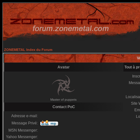
ZONEMETAL Index du Forum
Vo
Avatar
Tout à p
Inscr
Messa
Localisa
Master of puppets
Site
Contact PoC
Em
Adresse e-mail:
Lo
Message Privé:
MSN Messenger:
Yahoo Messenger: