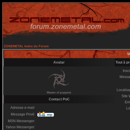
ZONEMETAL Index du Forum
Vo
Avatar
Tout à p
Inscr
Messa
Localisa
Master of puppets
Site
Contact PoC
Em
Adresse e-mail:
Lo
Message Privé:
MSN Messenger:
Yahoo Messenger: