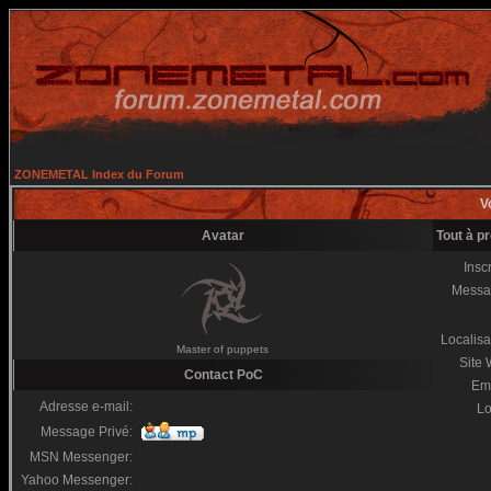
ZONEMETAL Index du Forum
Vo
Avatar
Tout à p
Inscr
Messa
Localisa
Master of puppets
Site
Contact PoC
Em
Adresse e-mail:
Lo
Message Privé:
MSN Messenger:
Yahoo Messenger: