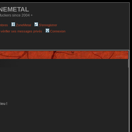
NEMETAL
fuckers since 2004 +
mbres
ZoneMetal
S'enregistrer
 vérifier ses messages privés
Connexion
ieu !