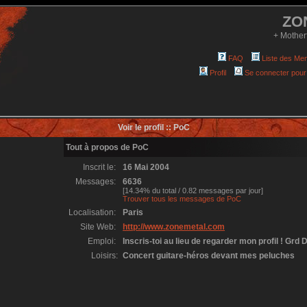
ZO
+ Mother
FAQ
Liste des Me
Profil
Se connecter pour
Voir le profil :: PoC
Tout à propos de PoC
Inscrit le:
16 Mai 2004
Messages:
6636
[14.34% du total / 0.82 messages par jour]
Trouver tous les messages de PoC
Localisation:
Paris
Site Web:
http://www.zonemetal.com
Emploi:
Inscris-toi au lieu de regarder mon profil ! Grd D
Loisirs:
Concert guitare-héros devant mes peluches