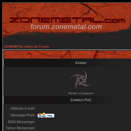
ZONEMETAL Index du Forum
Avatar
Master of puppets
Contact PoC
Adresse e-mail:
Message Privé:
MSN Messenger:
Yahoo Messenger: