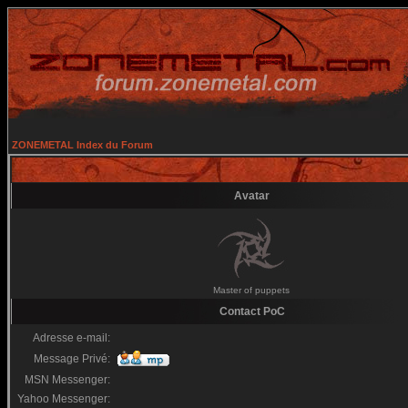
ZONEMETAL Index du Forum
Avatar
Master of puppets
Contact PoC
Adresse e-mail:
Message Privé:
MSN Messenger:
Yahoo Messenger: