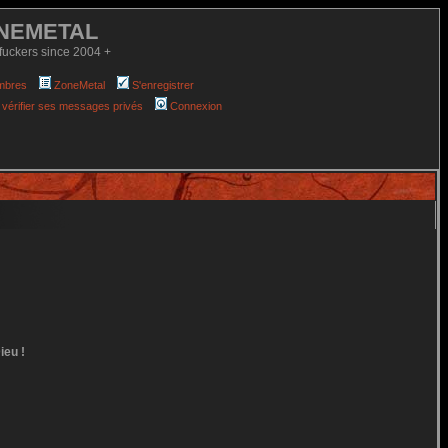
NEMETAL
fuckers since 2004 +
mbres
ZoneMetal
S'enregistrer
 vérifier ses messages privés
Connexion
ieu !