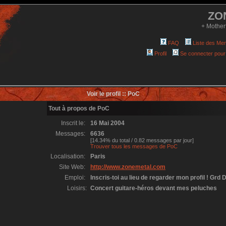
ZO
+ Mother
FAQ
Liste des Me
Profil
Se connecter pour
Voir le profil :: PoC
Tout à propos de PoC
Inscrit le:
16 Mai 2004
Messages:
6636
[14.34% du total / 0.82 messages par jour]
Trouver tous les messages de PoC
Localisation:
Paris
Site Web:
http://www.zonemetal.com
Emploi:
Inscris-toi au lieu de regarder mon profil ! Grd D
Loisirs:
Concert guitare-héros devant mes peluches