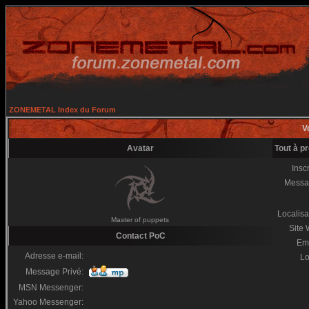
ZONEMETAL Index du Forum
Vo
Avatar
Tout à p
Inscr
Messa
Localisa
Master of puppets
Site
Contact PoC
Em
Adresse e-mail:
Lo
Message Privé:
MSN Messenger:
Yahoo Messenger: