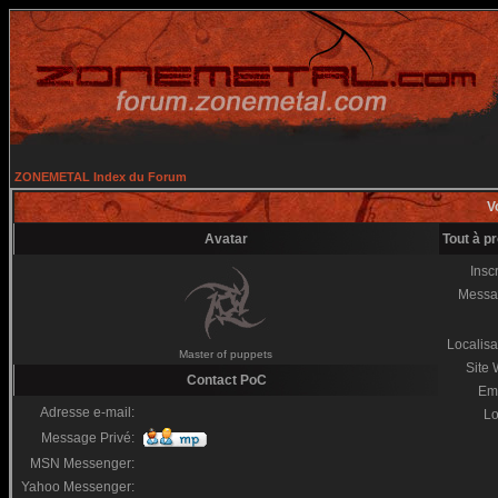
ZONEMETAL Index du Forum
Vo
Avatar
Tout à p
Inscr
Messa
Localisa
Master of puppets
Site
Contact PoC
Em
Adresse e-mail:
Lo
Message Privé:
MSN Messenger:
Yahoo Messenger: