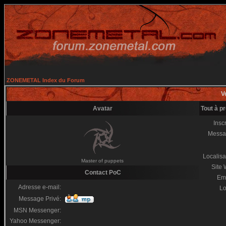
ZONEMETAL Index du Forum
Vo
Avatar
Tout à p
Inscr
Messa
Localisa
Master of puppets
Site
Contact PoC
Em
Adresse e-mail:
Lo
Message Privé:
MSN Messenger:
Yahoo Messenger: