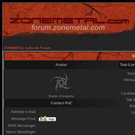
ZONEMETAL Index du Forum
Vo
Avatar
Tout à p
Inscr
Messa
Localisa
Master of puppets
Site
Contact PoC
Em
Adresse e-mail:
Lo
Message Privé:
MSN Messenger:
Yahoo Messenger: