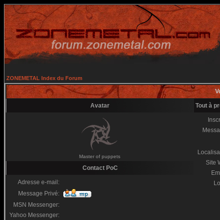
ZONEMETAL Index du Forum
Vo
Avatar
Tout à p
Inscr
Messa
Localisa
Master of puppets
Site
Contact PoC
Em
Adresse e-mail:
Lo
Message Privé:
MSN Messenger:
Yahoo Messenger: