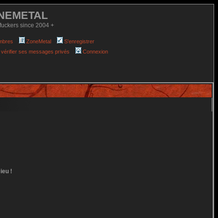
NEMETAL
fuckers since 2004 +
mbres
ZoneMetal
S'enregistrer
 vérifier ses messages privés
Connexion
ieu !