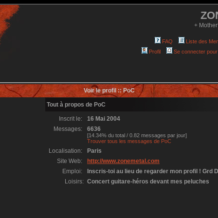
ZO
+ Mother
FAQ
Liste des Me
Profil
Se connecter pour
Voir le profil :: PoC
Tout à propos de PoC
Inscrit le:
16 Mai 2004
Messages:
6636
[14.34% du total / 0.82 messages par jour]
Trouver tous les messages de PoC
Localisation:
Paris
Site Web:
http://www.zonemetal.com
Emploi:
Inscris-toi au lieu de regarder mon profil ! Grd D
Loisirs:
Concert guitare-héros devant mes peluches