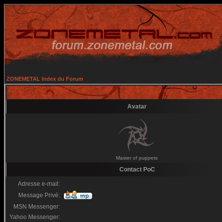
ZONEMETAL Index du Forum
Avatar
Master of puppets
Contact PoC
Adresse e-mail:
Message Privé:
MSN Messenger:
Yahoo Messenger: