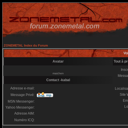
ZONEMETAL Index du Forum
Voi
Avatar
Tout à p
Inscr
maichen
Messa
Contact -kabal
Adresse e-mail:
Localisa
Site
Message Privé:
Em
MSN Messenger:
Lo
Yahoo Messenger:
Adresse AIM:
Numéro ICQ: