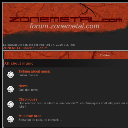
La date/heure actuelle est Ven Aoû 07, 2026 8:27 am
ZONEMETAL Index du Forum
Forum
All about music
Talking about music
Blabla musical...
News
Oui, des news.
Chroniques
Une réaction sur un album ou un concert ? Les chroniques sont intégrées au site
folie !
Musician area
Echange de tabs, de conseils...