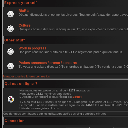
Express yourself
BlaBla
Débats, discussions et conneries diverses. Tout ce qui n'a pas de rapport avec 
Culture
Quelque chose à dire sur un bouquin, un film, une expo ? Viens montrer ton cul
Other stuff
Work in progress
Une p'tite réaction sur l'Edito du site ? Et le réglement, parce qu'il en faut un.
Petites annonces / promo / concerts
Tu veux une guitare d'occaz ? Tu cherches un batteur ? Tu vends ta soeur ? C'e
Marquer tous les forums comme lus
Qui est en ligne ?
Nos membres ont posté un total de
46278
messages
Nous avons
2322
membres enregistrés
L'utilisateur enregistré le plus récent est
Boulet
Il y a en tout
481
utilisateurs en ligne :: 0 Enregistré, 0 Invisible et 481 Invités [
A
Le record du nombre d'utilisateurs en ligne est de
14518
le Sam Mai 30, 2026 7:
Utilisateurs enregistrés: Aucun
Ces données sont basées sur les utilisateurs actifs des cinq dernières minutes
Connexion