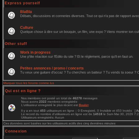
Express yourself
BlaBla
Débats, discussions et conneries diverses. Tout ce qui n'a pas de rapport avec 
Culture
Quelque chose à dire sur un bouquin, un film, une expo ? Viens montrer ton cul
Other stuff
Work in progress
Une p'tite réaction sur l'Edito du site ? Et le réglement, parce qu'il en faut un.
Petites annonces / promo / concerts
Tu veux une guitare d'occaz ? Tu cherches un batteur ? Tu vends ta soeur ? C'e
Marquer tous les forums comme lus
Qui est en ligne ?
Nos membres ont posté un total de
46278
messages
Nous avons
2322
membres enregistrés
L'utilisateur enregistré le plus récent est
Boulet
Il y a en tout
453
utilisateurs en ligne :: 0 Enregistré, 0 Invisible et 453 Invités [
A
Le record du nombre d'utilisateurs en ligne est de
14518
le Sam Mai 30, 2026 7:
Utilisateurs enregistrés: Aucun
Ces données sont basées sur les utilisateurs actifs des cinq dernières minutes
Connexion