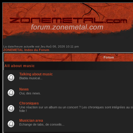
La date/heure actuelle est Jeu Aoû 06, 2026 10:11 pm
ZONEMETAL Index du Forum
Forum
All about music
Talking about music
Blabla musical...
News
Oui, des news.
Chroniques
Une réaction sur un album ou un concert ? Les chroniques sont intégrées au site
folie !
Musician area
Echange de tabs, de conseils...