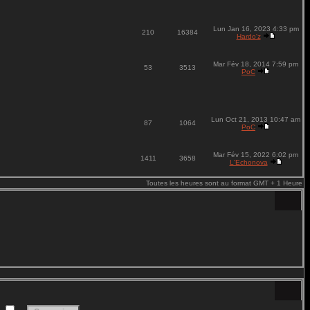
Lun Jan 16, 2023 4:33 pm
210
16384
Hardo'z
Mar Fév 18, 2014 7:59 pm
53
3513
PoC
Lun Oct 21, 2013 10:47 am
87
1064
PoC
Mar Fév 15, 2022 6:02 pm
1411
3658
L'Echonova
Toutes les heures sont au format GMT + 1 Heure