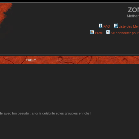
ZO
+ Mother
FAQ
Liste des Me
Profil
Se connecter pour
Forum
avec ton pseudo : à toi la célébrité et les groupies en folie !