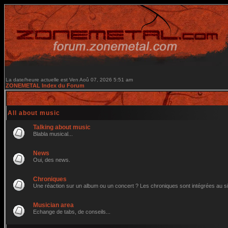
La date/heure actuelle est Ven Aoû 07, 2026 5:51 am
ZONEMETAL Index du Forum
All about music
Talking about music
Blabla musical...
News
Oui, des news.
Chroniques
Une réaction sur un album ou un concert ? Les chroniques sont intégrées au site 
Musician area
Echange de tabs, de conseils...