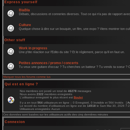
Express yourself
BlaBla
Débats, discussions et conneries diverses. Tout ce qui n'a pas de rapport avec 
Culture
Quelque chose à dire sur un bouquin, un film, une expo ? Viens montrer ton cul
Other stuff
Work in progress
Une p'tite réaction sur l'Edito du site ? Et le réglement, parce qu'il en faut un.
Petites annonces / promo / concerts
Tu veux une guitare d'occaz ? Tu cherches un batteur ? Tu vends ta soeur ? C'e
Marquer tous les forums comme lus
Qui est en ligne ?
Nos membres ont posté un total de
46278
messages
Nous avons
2322
membres enregistrés
L'utilisateur enregistré le plus récent est
Boulet
Il y a en tout
564
utilisateurs en ligne :: 0 Enregistré, 0 Invisible et 564 Invités [
A
Le record du nombre d'utilisateurs en ligne est de
14518
le Sam Mai 30, 2026 7:
Utilisateurs enregistrés: Aucun
Ces données sont basées sur les utilisateurs actifs des cinq dernières minutes
Connexion