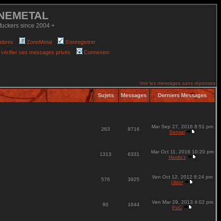
NEMETAL
fuckers since 2004 +
mbres
ZoneMetal
S'enregistrer
 vérifier ses messages privés
Connexion
Voir les messages sans réponses
Sujets
Messages
Derniers Messages
Mar Sep 27, 2016 8:51 pm
263
8716
Sensei
Mar Oct 11, 2016 10:20 pm
1313
6331
Hardo'z
Ven Oct 12, 2012 8:24 pm
576
3925
Uldor
Ven Mar 29, 2013 4:02 pm
80
1644
PoC