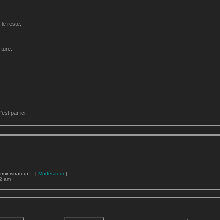
le reste.
-ture.
st par ici.
dministrateur
] [
Modérateur
]
22 am