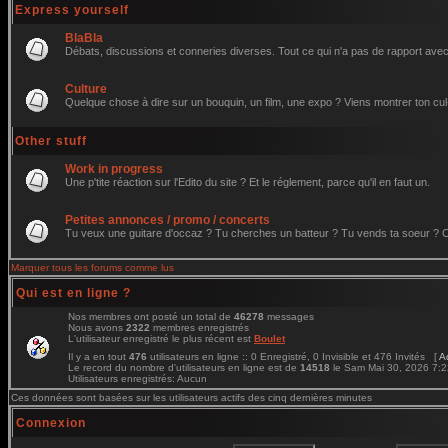
Express yourself
BlaBla
Débats, discussions et conneries diverses. Tout ce qui n'a pas de rapport avec 
Culture
Quelque chose à dire sur un bouquin, un film, une expo ? Viens montrer ton cul
Other stuff
Work in progress
Une p'tite réaction sur l'Edito du site ? Et le réglement, parce qu'il en faut un.
Petites annonces / promo / concerts
Tu veux une guitare d'occaz ? Tu cherches un batteur ? Tu vends ta soeur ? C'e
Marquer tous les forums comme lus
Qui est en ligne ?
Nos membres ont posté un total de
46278
messages
Nous avons
2322
membres enregistrés
L'utilisateur enregistré le plus récent est
Boulet
Il y a en tout
476
utilisateurs en ligne :: 0 Enregistré, 0 Invisible et 476 Invités [
A
Le record du nombre d'utilisateurs en ligne est de
14518
le Sam Mai 30, 2026 7:
Utilisateurs enregistrés: Aucun
Ces données sont basées sur les utilisateurs actifs des cinq dernières minutes
Connexion