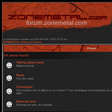
La date/heure actuelle est Sam Aoû 08, 2026 11:22 pm
ZONEMETAL Index du Forum
Forum
All about music
Talking about music
Blabla musical...
News
Oui, des news.
Chroniques
Une réaction sur un album ou un concert ? Les chroniques sont intégrées au site
folie !
Musician area
Echange de tabs, de conseils...