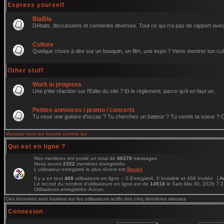
Express yourself
BlaBla
Débats, discussions et conneries diverses. Tout ce qui n'a pas de rapport avec 
Culture
Quelque chose à dire sur un bouquin, un film, une expo ? Viens montrer ton cul
Other stuff
Work in progress
Une p'tite réaction sur l'Edito du site ? Et le réglement, parce qu'il en faut un.
Petites annonces / promo / concerts
Tu veux une guitare d'occaz ? Tu cherches un batteur ? Tu vends ta soeur ? C'e
Marquer tous les forums comme lus
Qui est en ligne ?
Nos membres ont posté un total de
46278
messages
Nous avons
2322
membres enregistrés
L'utilisateur enregistré le plus récent est
Boulet
Il y a en tout
468
utilisateurs en ligne :: 0 Enregistré, 0 Invisible et 468 Invités [
A
Le record du nombre d'utilisateurs en ligne est de
14518
le Sam Mai 30, 2026 7:
Utilisateurs enregistrés: Aucun
Ces données sont basées sur les utilisateurs actifs des cinq dernières minutes
Connexion