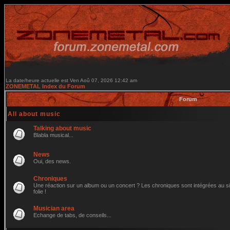
La date/heure actuelle est Ven Aoû 07, 2026 12:42 am
ZONEMETAL Index du Forum
Forum
All about music
Talking about music
Blabla musical...
News
Oui, des news.
Chroniques
Une réaction sur un album ou un concert ? Les chroniques sont intégrées au site
folie !
Musician area
Echange de tabs, de conseils...