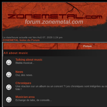
La date/heure actuelle est Ven Aoû 07, 2026 1:24 pm
ZONEMETAL Index du Forum
Forum
All about music
Talking about music
Blabla musical...
News
Oui, des news.
Chroniques
Une réaction sur un album ou un concert ? Les chroniques sont intégrées au site
folie !
Musician area
Echange de tabs, de conseils...