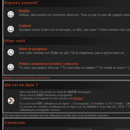
Express yourself
BlaBla
Débats, discussions et conneries diverses. Tout ce qui n'a pas de rapport avec 
Culture
Quelque chose à dire sur un bouquin, un film, une expo ? Viens montrer ton cul
Other stuff
Work in progress
Une p'tite réaction sur l'Edito du site ? Et le réglement, parce qu'il en faut un.
Petites annonces / promo / concerts
Tu veux une guitare d'occaz ? Tu cherches un batteur ? Tu vends ta soeur ? C'e
Marquer tous les forums comme lus
Qui est en ligne ?
Nos membres ont posté un total de
46278
messages
Nous avons
2322
membres enregistrés
L'utilisateur enregistré le plus récent est
Boulet
Il y a en tout
537
utilisateurs en ligne :: 0 Enregistré, 0 Invisible et 537 Invités [
A
Le record du nombre d'utilisateurs en ligne est de
14518
le Sam Mai 30, 2026 7:
Utilisateurs enregistrés: Aucun
Ces données sont basées sur les utilisateurs actifs des cinq dernières minutes
Connexion