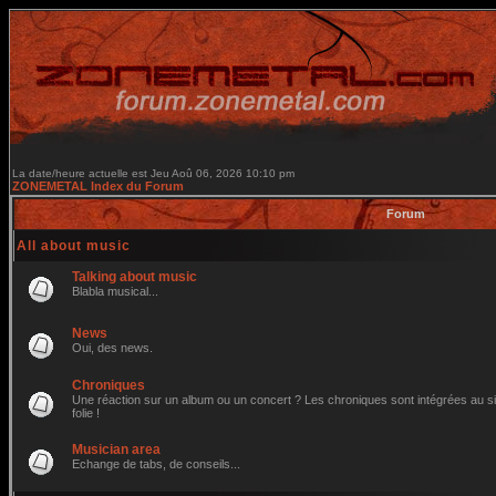
La date/heure actuelle est Jeu Aoû 06, 2026 10:10 pm
ZONEMETAL Index du Forum
Forum
All about music
Talking about music
Blabla musical...
News
Oui, des news.
Chroniques
Une réaction sur un album ou un concert ? Les chroniques sont intégrées au site
folie !
Musician area
Echange de tabs, de conseils...