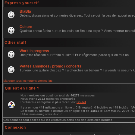
Express yourself
BlaBla
Débats, discussions et conneries diverses. Tout ce qui n'a pas de rapport avec 
Culture
Quelque chose à dire sur un bouquin, un film, une expo ? Viens montrer ton cul
Other stuff
Work in progress
Une p'tite réaction sur l'Edito du site ? Et le réglement, parce qu'il en faut un.
Petites annonces / promo / concerts
Tu veux une guitare d'occaz ? Tu cherches un batteur ? Tu vends ta soeur ? C'e
Marquer tous les forums comme lus
Qui est en ligne ?
Nos membres ont posté un total de
46278
messages
Nous avons
2322
membres enregistrés
L'utilisateur enregistré le plus récent est
Boulet
Il y a en tout
448
utilisateurs en ligne :: 0 Enregistré, 0 Invisible et 448 Invités [
A
Le record du nombre d'utilisateurs en ligne est de
14518
le Sam Mai 30, 2026 7:
Utilisateurs enregistrés: Aucun
Ces données sont basées sur les utilisateurs actifs des cinq dernières minutes
Connexion