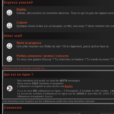
Express yourself
BlaBla
Débats, discussions et conneries diverses. Tout ce qui n'a pas de rapport avec 
Culture
Quelque chose à dire sur un bouquin, un film, une expo ? Viens montrer ton cul
Other stuff
Work in progress
Une p'tite réaction sur l'Edito du site ? Et le réglement, parce qu'il en faut un.
Petites annonces / promo / concerts
Tu veux une guitare d'occaz ? Tu cherches un batteur ? Tu vends ta soeur ? C'e
Marquer tous les forums comme lus
Qui est en ligne ?
Nos membres ont posté un total de
46278
messages
Nous avons
2322
membres enregistrés
L'utilisateur enregistré le plus récent est
Boulet
Il y a en tout
481
utilisateurs en ligne :: 0 Enregistré, 0 Invisible et 481 Invités [
A
Le record du nombre d'utilisateurs en ligne est de
14518
le Sam Mai 30, 2026 7:
Utilisateurs enregistrés: Aucun
Ces données sont basées sur les utilisateurs actifs des cinq dernières minutes
Connexion