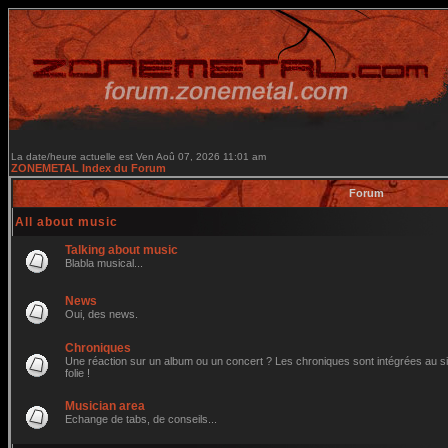
La date/heure actuelle est Ven Aoû 07, 2026 11:01 am
ZONEMETAL Index du Forum
Forum
All about music
Talking about music
Blabla musical...
News
Oui, des news.
Chroniques
Une réaction sur un album ou un concert ? Les chroniques sont intégrées au site
folie !
Musician area
Echange de tabs, de conseils...