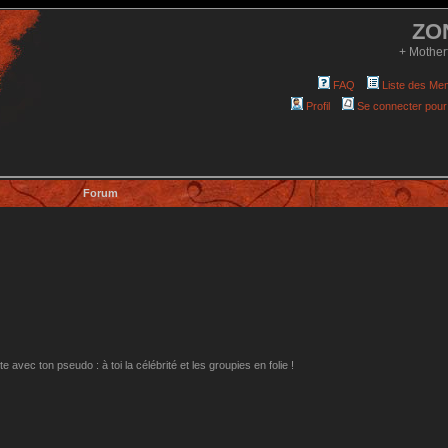
ZO
+ Mother
FAQ
Liste des Me
Profil
Se connecter pour
Forum
avec ton pseudo : à toi la célébrité et les groupies en folie !