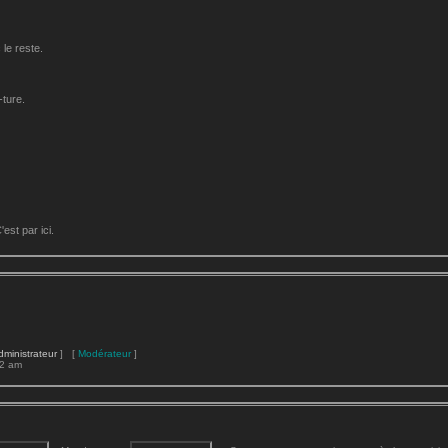
le reste.
-ture.
st par ici.
dministrateur
] [
Modérateur
]
22 am