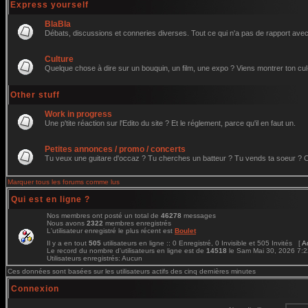
Express yourself
BlaBla
Débats, discussions et conneries diverses. Tout ce qui n'a pas de rapport avec 
Culture
Quelque chose à dire sur un bouquin, un film, une expo ? Viens montrer ton cul
Other stuff
Work in progress
Une p'tite réaction sur l'Edito du site ? Et le réglement, parce qu'il en faut un.
Petites annonces / promo / concerts
Tu veux une guitare d'occaz ? Tu cherches un batteur ? Tu vends ta soeur ? C'e
Marquer tous les forums comme lus
Qui est en ligne ?
Nos membres ont posté un total de
46278
messages
Nous avons
2322
membres enregistrés
L'utilisateur enregistré le plus récent est
Boulet
Il y a en tout
505
utilisateurs en ligne :: 0 Enregistré, 0 Invisible et 505 Invités [
A
Le record du nombre d'utilisateurs en ligne est de
14518
le Sam Mai 30, 2026 7:
Utilisateurs enregistrés: Aucun
Ces données sont basées sur les utilisateurs actifs des cinq dernières minutes
Connexion