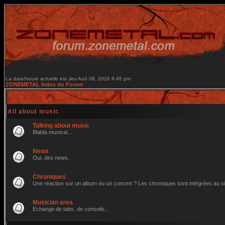
La date/heure actuelle est Jeu Aoû 06, 2026 9:46 pm
ZONEMETAL Index du Forum
All about music
Talking about music
Blabla musical...
News
Oui, des news.
Chroniques
Une réaction sur un album ou un concert ? Les chroniques sont intégrées au site 
Musician area
Echange de tabs, de conseils...