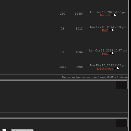
Lun Jan 16, 2023 4:33 pm
210
16384
Hardo'z
Mar Fév 18, 2014 7:59 pm
53
3513
PoC
Lun Oct 21, 2013 10:47 am
87
1064
PoC
Mar Fév 15, 2022 6:02 pm
1411
3658
L'Echonova
Toutes les heures sont au format GMT + 1 Heure