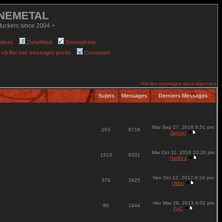
NEMETAL
fuckers since 2004 +
mbres
ZoneMetal
S'enregistrer
 vérifier ses messages privés
Connexion
Voir les messages sans réponses
Sujets
Messages
Derniers Messages
Mar Sep 27, 2016 8:51 pm
263
8716
Sensei
Mar Oct 11, 2016 10:20 pm
1313
6331
Hardo'z
Ven Oct 12, 2012 8:24 pm
576
3925
Uldor
Ven Mar 29, 2013 4:02 pm
80
1644
PoC