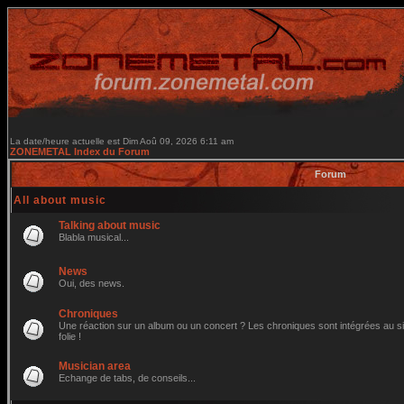
La date/heure actuelle est Dim Aoû 09, 2026 6:11 am
ZONEMETAL Index du Forum
Forum
All about music
Talking about music
Blabla musical...
News
Oui, des news.
Chroniques
Une réaction sur un album ou un concert ? Les chroniques sont intégrées au site
folie !
Musician area
Echange de tabs, de conseils...