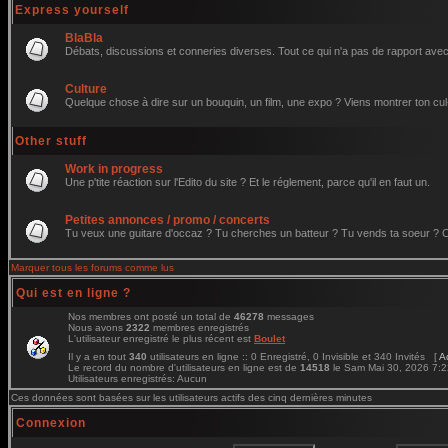
Express yourself
BlaBla
Débats, discussions et conneries diverses. Tout ce qui n'a pas de rapport avec 
Culture
Quelque chose à dire sur un bouquin, un film, une expo ? Viens montrer ton cul
Other stuff
Work in progress
Une p'tite réaction sur l'Edito du site ? Et le réglement, parce qu'il en faut un.
Petites annonces / promo / concerts
Tu veux une guitare d'occaz ? Tu cherches un batteur ? Tu vends ta soeur ? C'e
Marquer tous les forums comme lus
Qui est en ligne ?
Nos membres ont posté un total de
46278
messages
Nous avons
2322
membres enregistrés
L'utilisateur enregistré le plus récent est
Boulet
Il y a en tout
340
utilisateurs en ligne :: 0 Enregistré, 0 Invisible et 340 Invités [
A
Le record du nombre d'utilisateurs en ligne est de
14518
le Sam Mai 30, 2026 7:
Utilisateurs enregistrés: Aucun
Ces données sont basées sur les utilisateurs actifs des cinq dernières minutes
Connexion