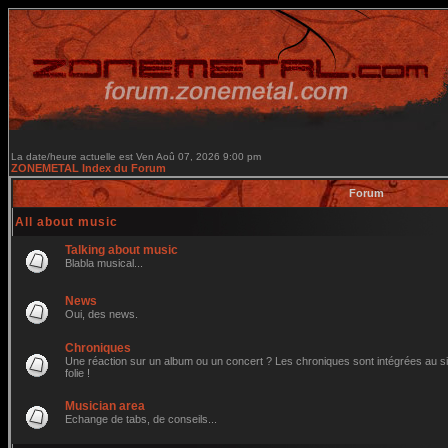
La date/heure actuelle est Ven Aoû 07, 2026 9:00 pm
ZONEMETAL Index du Forum
Forum
All about music
Talking about music
Blabla musical...
News
Oui, des news.
Chroniques
Une réaction sur un album ou un concert ? Les chroniques sont intégrées au site
folie !
Musician area
Echange de tabs, de conseils...