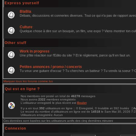
Express yourself
BlaBla
Débats, discussions et conneries diverses. Tout ce qui n'a pas de rapport avec 
Culture
Quelque chose à dire sur un bouquin, un film, une expo ? Viens montrer ton cul
Other stuff
Work in progress
Une p'tite réaction sur l'Edito du site ? Et le réglement, parce qu'il en faut un.
Petites annonces / promo / concerts
Tu veux une guitare d'occaz ? Tu cherches un batteur ? Tu vends ta soeur ? C'e
Marquer tous les forums comme lus
Qui est en ligne ?
Nos membres ont posté un total de
46278
messages
Nous avons
2322
membres enregistrés
L'utilisateur enregistré le plus récent est
Boulet
Il y a en tout
392
utilisateurs en ligne :: 0 Enregistré, 0 Invisible et 392 Invités [
A
Le record du nombre d'utilisateurs en ligne est de
14518
le Sam Mai 30, 2026 7:
Utilisateurs enregistrés: Aucun
Ces données sont basées sur les utilisateurs actifs des cinq dernières minutes
Connexion