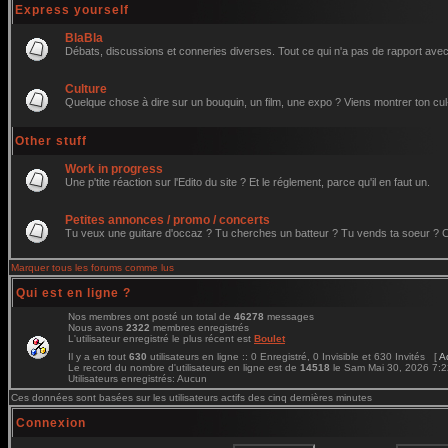
Express yourself
BlaBla
Débats, discussions et conneries diverses. Tout ce qui n'a pas de rapport avec 
Culture
Quelque chose à dire sur un bouquin, un film, une expo ? Viens montrer ton cul
Other stuff
Work in progress
Une p'tite réaction sur l'Edito du site ? Et le réglement, parce qu'il en faut un.
Petites annonces / promo / concerts
Tu veux une guitare d'occaz ? Tu cherches un batteur ? Tu vends ta soeur ? C'e
Marquer tous les forums comme lus
Qui est en ligne ?
Nos membres ont posté un total de
46278
messages
Nous avons
2322
membres enregistrés
L'utilisateur enregistré le plus récent est
Boulet
Il y a en tout
630
utilisateurs en ligne :: 0 Enregistré, 0 Invisible et 630 Invités [
A
Le record du nombre d'utilisateurs en ligne est de
14518
le Sam Mai 30, 2026 7:
Utilisateurs enregistrés: Aucun
Ces données sont basées sur les utilisateurs actifs des cinq dernières minutes
Connexion