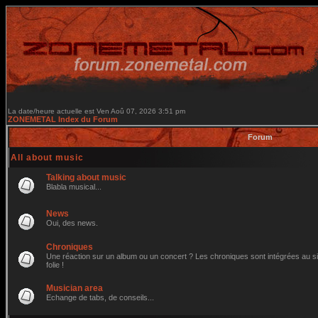
La date/heure actuelle est Ven Aoû 07, 2026 3:51 pm
ZONEMETAL Index du Forum
Forum
All about music
Talking about music
Blabla musical...
News
Oui, des news.
Chroniques
Une réaction sur un album ou un concert ? Les chroniques sont intégrées au site
folie !
Musician area
Echange de tabs, de conseils...