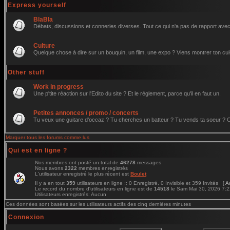
Express yourself
BlaBla
Débats, discussions et conneries diverses. Tout ce qui n'a pas de rapport avec 
Culture
Quelque chose à dire sur un bouquin, un film, une expo ? Viens montrer ton cul
Other stuff
Work in progress
Une p'tite réaction sur l'Edito du site ? Et le réglement, parce qu'il en faut un.
Petites annonces / promo / concerts
Tu veux une guitare d'occaz ? Tu cherches un batteur ? Tu vends ta soeur ? C'e
Marquer tous les forums comme lus
Qui est en ligne ?
Nos membres ont posté un total de
46278
messages
Nous avons
2322
membres enregistrés
L'utilisateur enregistré le plus récent est
Boulet
Il y a en tout
359
utilisateurs en ligne :: 0 Enregistré, 0 Invisible et 359 Invités [
A
Le record du nombre d'utilisateurs en ligne est de
14518
le Sam Mai 30, 2026 7:
Utilisateurs enregistrés: Aucun
Ces données sont basées sur les utilisateurs actifs des cinq dernières minutes
Connexion