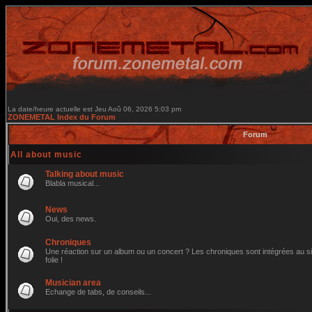
La date/heure actuelle est Jeu Aoû 06, 2026 5:03 pm
ZONEMETAL Index du Forum
Forum
All about music
Talking about music
Blabla musical...
News
Oui, des news.
Chroniques
Une réaction sur un album ou un concert ? Les chroniques sont intégrées au site
folie !
Musician area
Echange de tabs, de conseils...