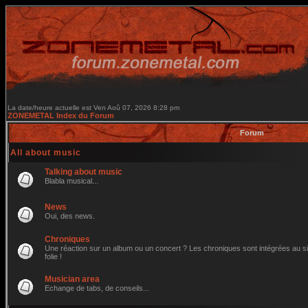
La date/heure actuelle est Ven Aoû 07, 2026 8:28 pm
ZONEMETAL Index du Forum
Forum
All about music
Talking about music
Blabla musical...
News
Oui, des news.
Chroniques
Une réaction sur un album ou un concert ? Les chroniques sont intégrées au site
folie !
Musician area
Echange de tabs, de conseils...