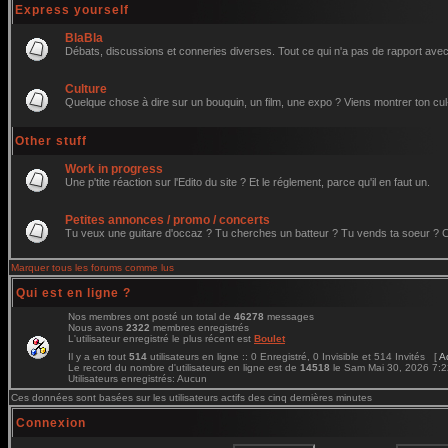
Express yourself
BlaBla
Débats, discussions et conneries diverses. Tout ce qui n'a pas de rapport avec 
Culture
Quelque chose à dire sur un bouquin, un film, une expo ? Viens montrer ton cul
Other stuff
Work in progress
Une p'tite réaction sur l'Edito du site ? Et le réglement, parce qu'il en faut un.
Petites annonces / promo / concerts
Tu veux une guitare d'occaz ? Tu cherches un batteur ? Tu vends ta soeur ? C'e
Marquer tous les forums comme lus
Qui est en ligne ?
Nos membres ont posté un total de
46278
messages
Nous avons
2322
membres enregistrés
L'utilisateur enregistré le plus récent est
Boulet
Il y a en tout
514
utilisateurs en ligne :: 0 Enregistré, 0 Invisible et 514 Invités [
A
Le record du nombre d'utilisateurs en ligne est de
14518
le Sam Mai 30, 2026 7:
Utilisateurs enregistrés: Aucun
Ces données sont basées sur les utilisateurs actifs des cinq dernières minutes
Connexion