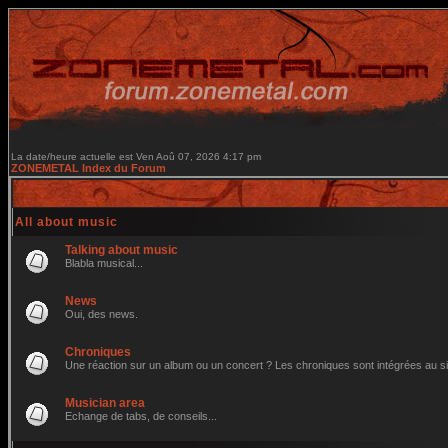
La date/heure actuelle est Ven Aoû 07, 2026 4:17 pm
ZONEMETAL Index du Forum
All about music
Talking about music
Blabla musical...
News
Oui, des news.
Chroniques
Une réaction sur un album ou un concert ? Les chroniques sont intégrées au site 
Musician area
Echange de tabs, de conseils...