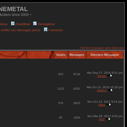
NEMETAL
fuckers since 2004 +
mbres
ZoneMetal
S'enregistrer
 vérifier ses messages privés
Connexion
Voir les messages sans réponses
Sujets
Messages
Derniers Messages
Mar Sep 27, 2016 8:51 pm
263
8716
Sensei
Mar Oct 11, 2016 10:20 pm
1313
6331
Hardo'z
Ven Oct 12, 2012 8:24 pm
576
3925
Uldor
Ven Mar 29, 2013 4:02 pm
80
1644
PoC