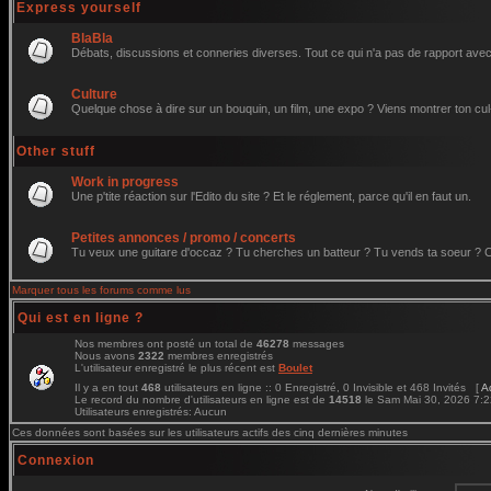
Express yourself
BlaBla
Débats, discussions et conneries diverses. Tout ce qui n'a pas de rapport avec 
Culture
Quelque chose à dire sur un bouquin, un film, une expo ? Viens montrer ton cul
Other stuff
Work in progress
Une p'tite réaction sur l'Edito du site ? Et le réglement, parce qu'il en faut un.
Petites annonces / promo / concerts
Tu veux une guitare d'occaz ? Tu cherches un batteur ? Tu vends ta soeur ? C'e
Marquer tous les forums comme lus
Qui est en ligne ?
Nos membres ont posté un total de
46278
messages
Nous avons
2322
membres enregistrés
L'utilisateur enregistré le plus récent est
Boulet
Il y a en tout
468
utilisateurs en ligne :: 0 Enregistré, 0 Invisible et 468 Invités [
A
Le record du nombre d'utilisateurs en ligne est de
14518
le Sam Mai 30, 2026 7:
Utilisateurs enregistrés: Aucun
Ces données sont basées sur les utilisateurs actifs des cinq dernières minutes
Connexion