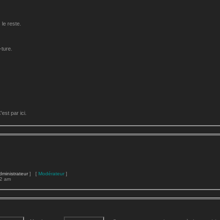
le reste.
-ture.
st par ici.
dministrateur
] [
Modérateur
]
22 am