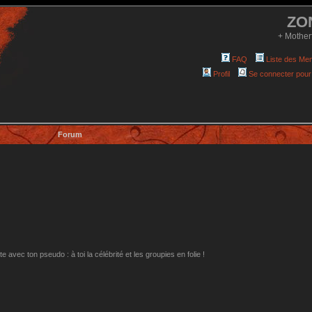
ZO
+ Mother
FAQ
Liste des Me
Profil
Se connecter pour
Forum
avec ton pseudo : à toi la célébrité et les groupies en folie !