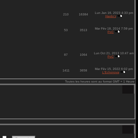
Lun Jan 16, 2023 4:33 pm
210
16384
Hardo'z
Mar Fév 18, 2014 7:59 pm
53
3513
PoC
Lun Oct 21, 2013 10:47 am
87
1064
PoC
Mar Fév 15, 2022 6:02 pm
1411
3658
L'Echonova
Toutes les heures sont au format GMT + 1 Heure