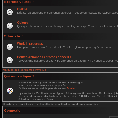
Express yourself
BlaBla
Débats, discussions et conneries diverses. Tout ce qui n'a pas de rapport avec 
Culture
Quelque chose à dire sur un bouquin, un film, une expo ? Viens montrer ton cul
Other stuff
Work in progress
Une p'tite réaction sur l'Edito du site ? Et le réglement, parce qu'il en faut un.
Petites annonces / promo / concerts
Tu veux une guitare d'occaz ? Tu cherches un batteur ? Tu vends ta soeur ? C'e
Marquer tous les forums comme lus
Qui est en ligne ?
Nos membres ont posté un total de
46278
messages
Nous avons
2322
membres enregistrés
L'utilisateur enregistré le plus récent est
Boulet
Il y a en tout
405
utilisateurs en ligne :: 0 Enregistré, 0 Invisible et 405 Invités [
A
Le record du nombre d'utilisateurs en ligne est de
14518
le Sam Mai 30, 2026 7:
Utilisateurs enregistrés: Aucun
Ces données sont basées sur les utilisateurs actifs des cinq dernières minutes
Connexion