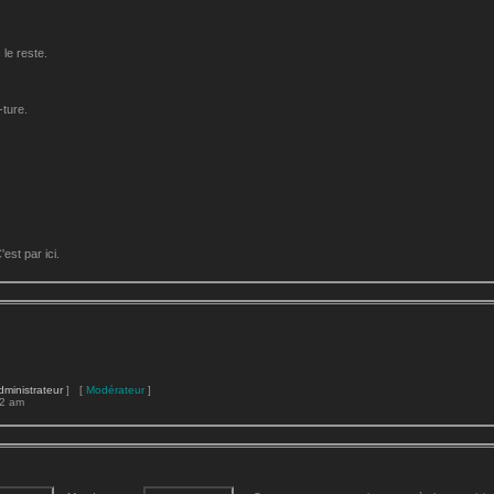
le reste.
-ture.
st par ici.
dministrateur
] [
Modérateur
]
22 am