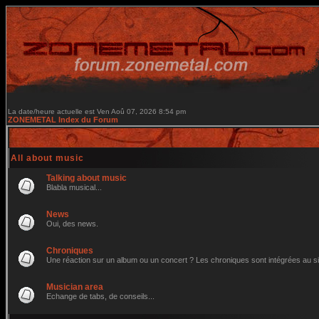
La date/heure actuelle est Ven Aoû 07, 2026 8:54 pm
ZONEMETAL Index du Forum
All about music
Talking about music
Blabla musical...
News
Oui, des news.
Chroniques
Une réaction sur un album ou un concert ? Les chroniques sont intégrées au site 
Musician area
Echange de tabs, de conseils...