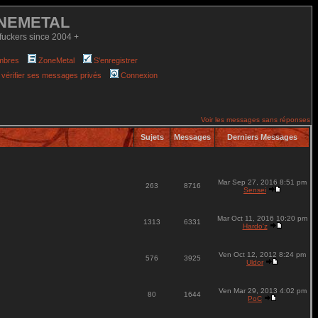
NEMETAL
fuckers since 2004 +
mbres
ZoneMetal
S'enregistrer
 vérifier ses messages privés
Connexion
Voir les messages sans réponses
Sujets
Messages
Derniers Messages
Mar Sep 27, 2016 8:51 pm
263
8716
Sensei
Mar Oct 11, 2016 10:20 pm
1313
6331
Hardo'z
Ven Oct 12, 2012 8:24 pm
576
3925
Uldor
Ven Mar 29, 2013 4:02 pm
80
1644
PoC