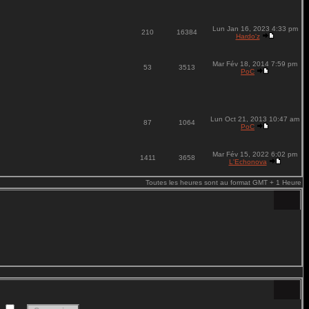
Lun Jan 16, 2023 4:33 pm
210
16384
Hardo'z
Mar Fév 18, 2014 7:59 pm
53
3513
PoC
Lun Oct 21, 2013 10:47 am
87
1064
PoC
Mar Fév 15, 2022 6:02 pm
1411
3658
L'Echonova
Toutes les heures sont au format GMT + 1 Heure