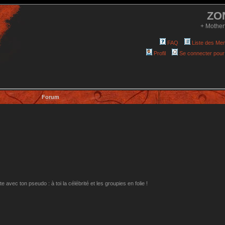
ZO
+ Mother
FAQ
Liste des Me
Profil
Se connecter pour
Forum
avec ton pseudo : à toi la célébrité et les groupies en folie !