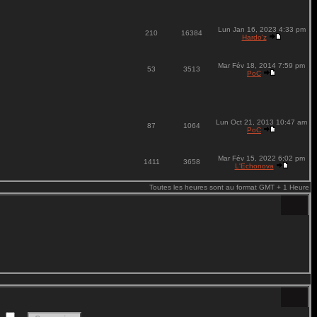
Lun Jan 16, 2023 4:33 pm
210
16384
Hardo'z
Mar Fév 18, 2014 7:59 pm
53
3513
PoC
Lun Oct 21, 2013 10:47 am
87
1064
PoC
Mar Fév 15, 2022 6:02 pm
1411
3658
L'Echonova
Toutes les heures sont au format GMT + 1 Heure