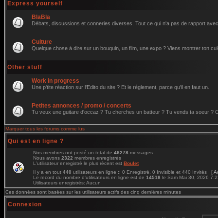
Express yourself
BlaBla
Débats, discussions et conneries diverses. Tout ce qui n'a pas de rapport avec 
Culture
Quelque chose à dire sur un bouquin, un film, une expo ? Viens montrer ton cul
Other stuff
Work in progress
Une p'tite réaction sur l'Edito du site ? Et le réglement, parce qu'il en faut un.
Petites annonces / promo / concerts
Tu veux une guitare d'occaz ? Tu cherches un batteur ? Tu vends ta soeur ? C'e
Marquer tous les forums comme lus
Qui est en ligne ?
Nos membres ont posté un total de
46278
messages
Nous avons
2322
membres enregistrés
L'utilisateur enregistré le plus récent est
Boulet
Il y a en tout
440
utilisateurs en ligne :: 0 Enregistré, 0 Invisible et 440 Invités [
A
Le record du nombre d'utilisateurs en ligne est de
14518
le Sam Mai 30, 2026 7:
Utilisateurs enregistrés: Aucun
Ces données sont basées sur les utilisateurs actifs des cinq dernières minutes
Connexion