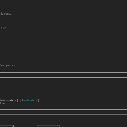
le reste.
-ture.
st par ici.
dministrateur
] [
Modérateur
]
22 am