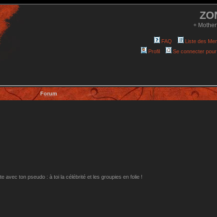
ZO
+ Mother
FAQ
Liste des Me
Profil
Se connecter pour
Forum
avec ton pseudo : à toi la célébrité et les groupies en folie !