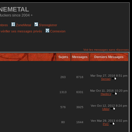
NEMETAL
fuckers since 2004 +
mbres
ZoneMetal
S'enregistrer
 vérifier ses messages privés
Connexion
Voir les messages sans réponses
Sujets
Messages
Derniers Messages
Mar Sep 27, 2016 8:51 pm
263
8716
Sensei
Mar Oct 11, 2016 10:20 pm
1313
6331
Hardo'z
Ven Oct 12, 2012 8:24 pm
576
3925
Uldor
Ven Mar 29, 2013 4:02 pm
80
1644
PoC