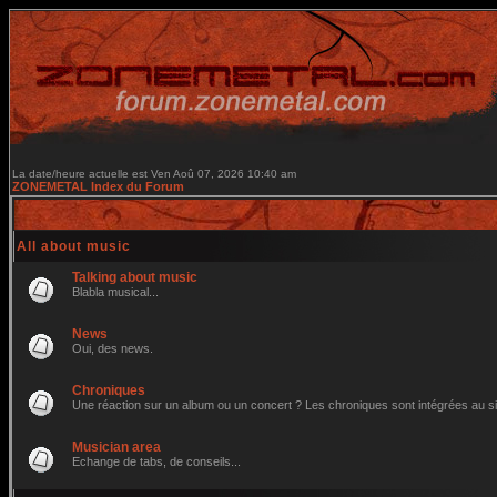
La date/heure actuelle est Ven Aoû 07, 2026 10:40 am
ZONEMETAL Index du Forum
All about music
Talking about music
Blabla musical...
News
Oui, des news.
Chroniques
Une réaction sur un album ou un concert ? Les chroniques sont intégrées au site 
Musician area
Echange de tabs, de conseils...