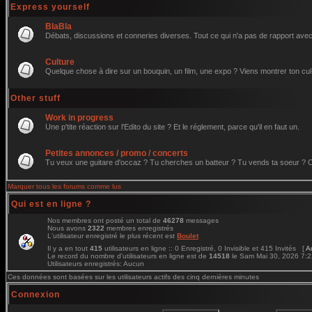
Express yourself
BlaBla
Débats, discussions et conneries diverses. Tout ce qui n'a pas de rapport avec 
Culture
Quelque chose à dire sur un bouquin, un film, une expo ? Viens montrer ton cul
Other stuff
Work in progress
Une p'tite réaction sur l'Edito du site ? Et le réglement, parce qu'il en faut un.
Petites annonces / promo / concerts
Tu veux une guitare d'occaz ? Tu cherches un batteur ? Tu vends ta soeur ? C'e
Marquer tous les forums comme lus
Qui est en ligne ?
Nos membres ont posté un total de
46278
messages
Nous avons
2322
membres enregistrés
L'utilisateur enregistré le plus récent est
Boulet
Il y a en tout
415
utilisateurs en ligne :: 0 Enregistré, 0 Invisible et 415 Invités [
A
Le record du nombre d'utilisateurs en ligne est de
14518
le Sam Mai 30, 2026 7:
Utilisateurs enregistrés: Aucun
Ces données sont basées sur les utilisateurs actifs des cinq dernières minutes
Connexion