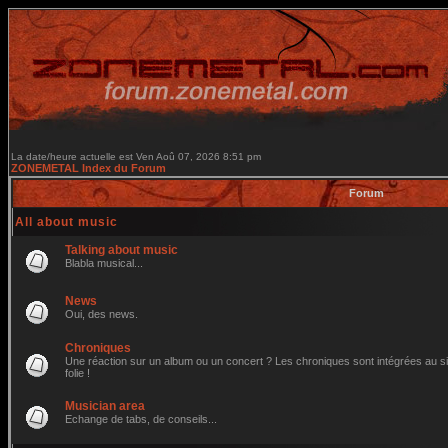
La date/heure actuelle est Ven Aoû 07, 2026 8:51 pm
ZONEMETAL Index du Forum
Forum
All about music
Talking about music
Blabla musical...
News
Oui, des news.
Chroniques
Une réaction sur un album ou un concert ? Les chroniques sont intégrées au site
folie !
Musician area
Echange de tabs, de conseils...